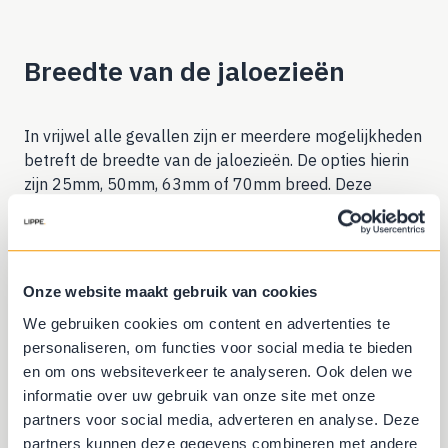
Breedte van de jaloezieën
In vrijwel alle gevallen zijn er meerdere mogelijkheden
betreft de breedte van de jaloezieën. De opties hierin
zijn 25mm, 50mm, 63mm of 70mm breed. Deze
breedte heeft invloed op de diepte van de vensterbank
maar ook op de tussenruimtes. Hoe breder de
lamellen, hoe breder de tussenruimte. De bredere
jaloezie zie je tegenwoordig steeds vaker, het heeft
Onze website maakt gebruik van cookies
een luxe uitstraling en is een stijlvolle toevoeging aan
We gebruiken cookies om content en advertenties te
elke ruimte in huis.
personaliseren, om functies voor social media te bieden
en om ons websiteverkeer te analyseren. Ook delen we
informatie over uw gebruik van onze site met onze
partners voor social media, adverteren en analyse. Deze
partners kunnen deze gegevens combineren met andere