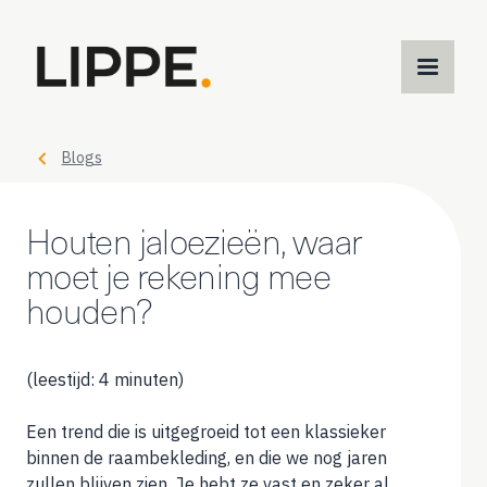
M
m
Blogs
Houten jaloezieën, waar
moet je rekening mee
houden?
(leestijd: 4 minuten)
Een trend die is uitgegroeid tot een klassieker
binnen de raambekleding, en die we nog jaren
zullen blijven zien. Je hebt ze vast en zeker al