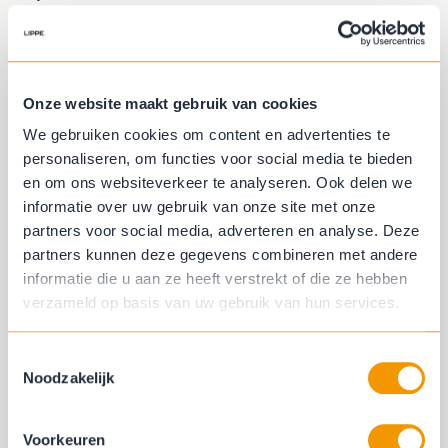
Met de opbrengst steunen wij goede doelen,
zodat we
kunnen bijdragen aan de maatschappij en de
toekomst.
Onze website maakt gebruik van cookies
We gebruiken cookies om content en advertenties te
personaliseren, om functies voor social media te bieden
Pre-order de Lippe Wonen x
en om ons websiteverkeer te analyseren. Ook delen we
Alliade tas
informatie over uw gebruik van onze site met onze
partners voor social media, adverteren en analyse. Deze
partners kunnen deze gegevens combineren met andere
Naam
informatie die u aan ze heeft verstrekt of die ze hebben
verzameld op basis van uw gebruik van hun services.
Adres
Toestemmingsselectie
Noodzakelijk
Voorkeuren
Postcode