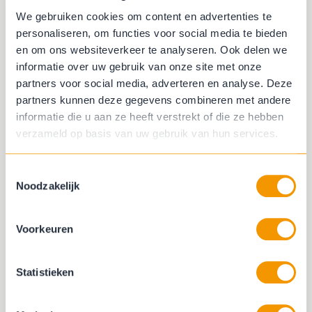
het makkelijkste. Geen tuinslang in huis? Dan is een
We gebruiken cookies om content en advertenties te
gieter of emmer water ook een prima alternatief. Doe
personaliseren, om functies voor social media te bieden
dit niet met een hogedrukspuit, de druk is veel te hoog
en om ons websiteverkeer te analyseren. Ook delen we
en kan je doek beschadigen! Klaar met schoonmaken,
informatie over uw gebruik van onze site met onze
op naar stap 3.
partners voor social media, adverteren en analyse. Deze
partners kunnen deze gegevens combineren met andere
informatie die u aan ze heeft verstrekt of die ze hebben
verzameld op basis van uw gebruik van hun services.
Toestemmingsselectie
Noodzakelijk
Voorkeuren
Statistieken