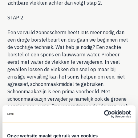
zichtbare vlekken achter dan volgt stap 2.
STAP 2
Een vervuild zonnescherm heeft iets meer nodig dan
een droge borstelbeurt en dus gaan we beginnen met
de vochtige techniek. Wat heb je nodig? Een zachte
borstel of een spons en lauwwarm water. Probeer
eerst met water de vlekken te verwijderen. In veel
gevallen lossen de vlekken dan snel op maar bij
ernstige vervuiling kan het soms helpen om een, niet
agressief, schoonmaakmiddel te gebruiken.
Schoonmaakazijn is een prima voorbeeld. Met
schoonmaakazijn verwijder je namelijk ook de groene
aanslag eenvoudig. Daarnaast frissen de kleuren vaak
weer helemaal op. Poets het doek voorzichtig schoon
met de borstel of de spons maar ga niet hard boenen.
Laat het een kwartiertje in werken en spoel het dan
schoon met schoon water. Met een tuinslang gaat dat
Onze website maakt gebruik van cookies