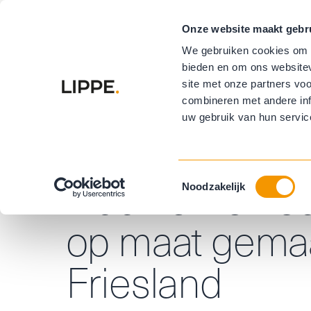
Onze website maakt gebr
Vloeren
R
We gebruiken cookies om c
bieden en om ons websitev
Buitenzonwe
site met onze partners vo
combineren met andere inf
uw gebruik van hun servic
Home
Flier
Houten vloer
Duurzame hout
Toestemmingsselectie
Noodzakelijk
op maat gemaa
Friesland