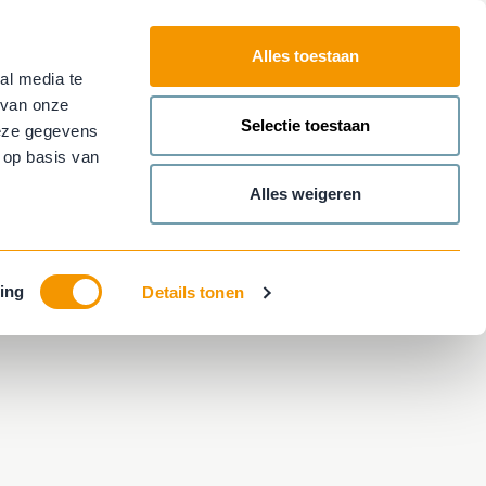
Alles toestaan
al media te
Plan nu je
afspraak!
Contact
 van onze
Main
Selectie toestaan
deze gegevens
menu
 op basis van
Alles weigeren
ing
Details tonen