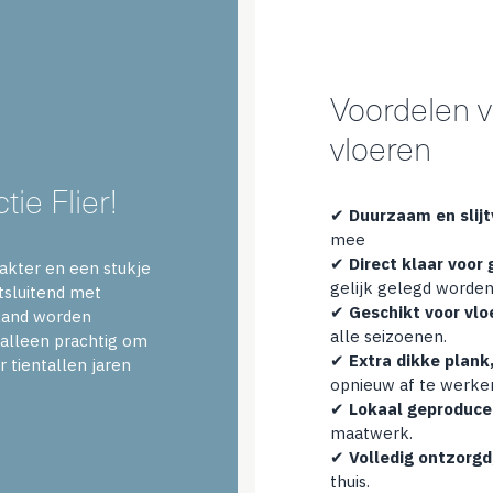
Voordelen v
vloeren
ie Flier!
✔
Duurzaam en slijt
mee
✔
Direct klaar voor 
akter en een stukje
gelijk gelegd worden
itsluitend met
✔
Geschikt voor vl
sland worden
alle seizoenen.
 alleen prachtig om
✔
Extra dikke plank
r tientallen jaren
opnieuw af te werke
✔
Lokaal geproducee
maatwerk.
✔
Volledig ontzorgd
thuis.