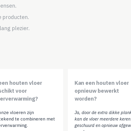
mensen.
e producten.
ang plezier.
 een houten vloer
Kan een houten vloer
schikt voor
opnieuw bewerkt
oerverwarming?
worden?
 onze vloeren zijn
Ja, door de extra dikke plan
stekend te combineren met
kan de vloer meerdere keren
erverwarming.
geschuurd en opnieuw afgew