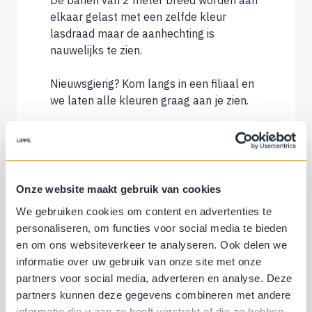
De banen van 2 meter breed worden aan
elkaar gelast met een zelfde kleur
lasdraad maar de aanhechting is
nauwelijks te zien.
Nieuwsgierig? Kom langs in een filiaal en
we laten alle kleuren graag aan je zien.
Ja, ik kom naar een filiaal
Onze website maakt gebruik van cookies
We gebruiken cookies om content en advertenties te
personaliseren, om functies voor social media te bieden
Ondervloer inspectie
en om ons websiteverkeer te analyseren. Ook delen we
informatie over uw gebruik van onze site met onze
partners voor social media, adverteren en analyse. Deze
Marmoleum is twee meter breed en
partners kunnen deze gegevens combineren met andere
wordt rechtstreeks verlijmd op een
informatie die u aan ze heeft verstrekt of die ze hebben