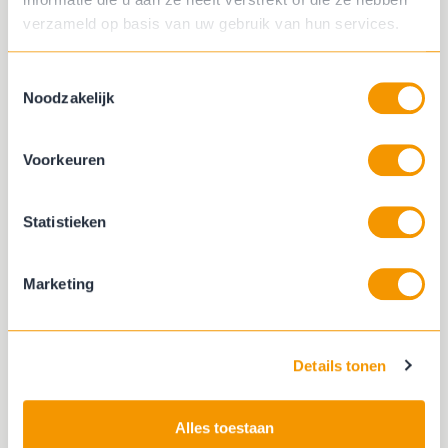
geëgaliseerde ondervloer. Dit is
verzameld op basis van uw gebruik van hun services.
specialistisch werk en wordt gedaan door
bekwame stoffeerders. Wil je weten of
Toestemmingsselectie
jouw vloer geschikt is? Geen zorgen want
Noodzakelijk
we komen naast opmeten vooraf ook
altijd een vloerinspectie doen. Is je vloer
niet vlak of egaal genoeg dan moet er
Voorkeuren
eerst geëgaliseerd worden met egaline of
met MDF-ondervloerplaten.
Statistieken
Wil je weten wat de mogelijkheden zijn,
maak een afspraak met een adviseur en
Marketing
we leggen alles uit.
Ja, ik maak een afspraak
Details tonen
Alles toestaan