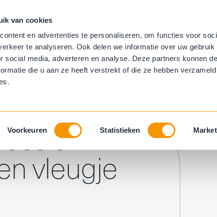
uik van cookies
aambekleding
Trapbekleding
Behang
ontent en advertenties te personaliseren, om functies voor soci
erkeer te analyseren. Ook delen we informatie over uw gebruik
ring
Horren
or social media, adverteren en analyse. Deze partners kunnen 
ormatie die u aan ze heeft verstrekt of die ze hebben verzameld
es.
rn met een vleugje landelijk
lassiek
Voorkeuren
Statistieken
Market
n vleugje