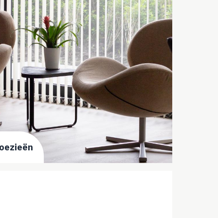
loezieën