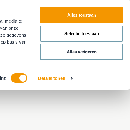
Alles toestaan
al media te
Plan nu je
afspraak!
Contact
 van onze
Main
Selectie toestaan
deze gegevens
menu
 op basis van
Alles weigeren
ing
Details tonen