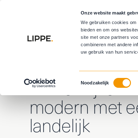
Onze website maakt gebr
Vloeren
R
We gebruiken cookies om c
bieden en om ons websitev
Buitenzonwe
site met onze partners vo
combineren met andere inf
uw gebruik van hun servic
Home
Laat je inspireren
Binnenkijken: klassiek mode
Binnenkijken: k
Toestemmingsselectie
Noodzakelijk
modern met ee
landelijk