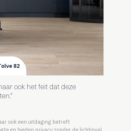
 Tolve 82
ar ook het feit dat deze
en."
aar ook een uitdaging betreft
gte en bieden privacy zonder de lichtinval