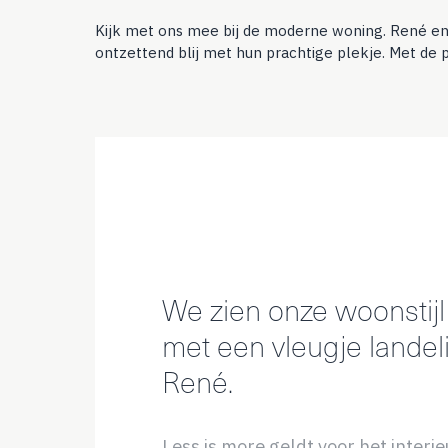
Kijk met ons mee bij de moderne woning. René en I
ontzettend blij met hun prachtige plekje. Met de 
We zien onze woonstij
met een vleugje landeli
René.
Less is more geldt voor het interi