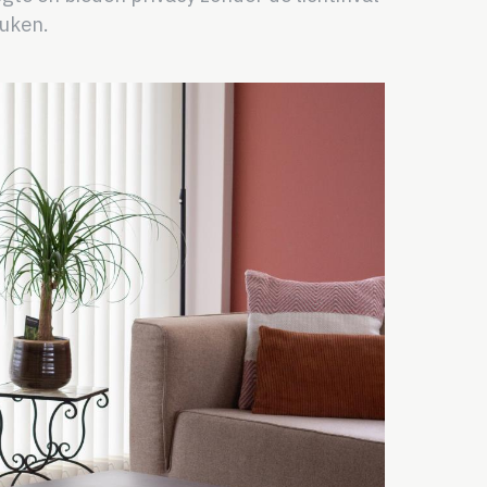
euken.