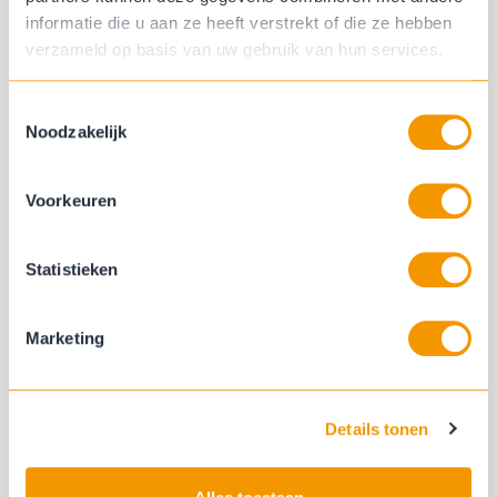
informatie die u aan ze heeft verstrekt of die ze hebben
De gehele collectie is qua kleur heel goed
verzameld op basis van uw gebruik van hun services.
te combineren met elkaar en met zoveel
tinten en kleuren zijn de uni's en de
Toestemmingsselectie
dessins heel goed te combineren.
Noodzakelijk
In deze erker is de combinatie tussen uni
en dessin perfect op elkaar afgestemd.
Voorkeuren
Wil je ook eens wat anders en durf je wel
wat aan? Kom naar een van onze filialen
Statistieken
om de collectie bekijken en deskundig
advies.
Marketing
Ja, ik kom naar een filiaal
Details tonen