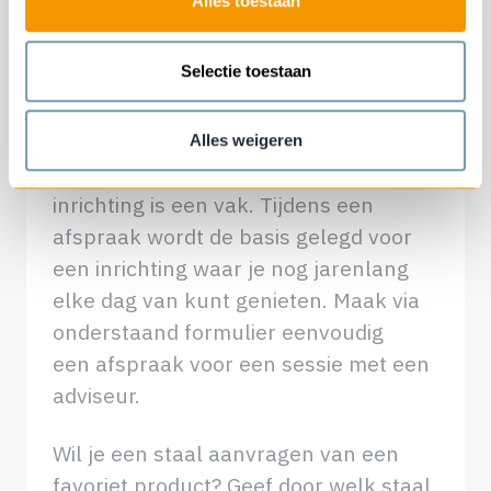
Alles toestaan
Inspirerend advies in een
van onze filialen of gewoon
Selectie toestaan
bij jou thuis!
Alles weigeren
Het maken van een passende
inrichting is een vak. Tijdens een
afspraak wordt de basis gelegd voor
een inrichting waar je nog jarenlang
elke dag van kunt genieten. Maak via
onderstaand formulier eenvoudig
een afspraak voor een sessie met een
adviseur.
Wil je een staal aanvragen van een
favoriet product? Geef door welk staal