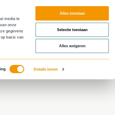
Alles toestaan
al media te
Plan nu je
afspraak!
Contact
 van onze
Main
Selectie toestaan
deze gegevens
menu
 op basis van
Alles weigeren
ing
Details tonen