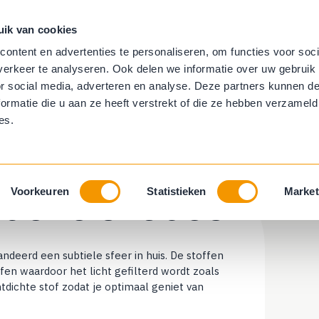
uik van cookies
aambekleding
Trapbekleding
Behang
ontent en advertenties te personaliseren, om functies voor soci
erkeer te analyseren. Ook delen we informatie over uw gebruik
ring
Horren
or social media, adverteren en analyse. Deze partners kunnen 
ormatie die u aan ze heeft verstrekt of die ze hebben verzameld
es.
ouette shades
Voorkeuren
Statistieken
Market
ndeerd een subtiele sfeer in huis. De stoffen
fen waardoor het licht gefilterd wordt zoals
chtdichte stof zodat je optimaal geniet van