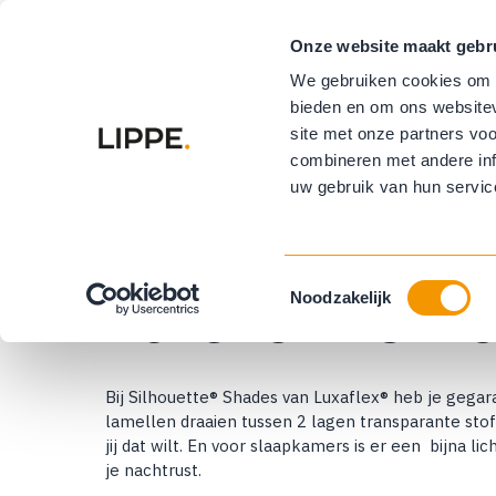
Onze website maakt gebr
Vloeren
R
We gebruiken cookies om c
bieden en om ons websitev
Buitenzonwe
site met onze partners vo
combineren met andere inf
uw gebruik van hun servic
Home
Luxaflex®
Luxaflex silhouette shades
Luxaflex® silh
Toestemmingsselectie
Noodzakelijk
Bij Silhouette® Shades van Luxaflex® heb je gegara
lamellen draaien tussen 2 lagen transparante stof
jij dat wilt. En voor slaapkamers is er een bijna li
je nachtrust.