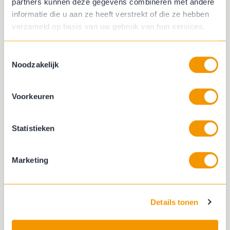
Solliciteren?
partners kunnen deze gegevens combineren met andere
informatie die u aan ze heeft verstrekt of die ze hebben
verzameld op basis van uw gebruik van hun services.
Wil jij aan de slag in een
afwisselende functie met veel
Toestemmingsselectie
zelfstandigheid, waarbij je werkt
Noodzakelijk
aan mooie projecten? Stuur dan
je cv en motivatie naar
Voorkeuren
vacature@lippewonen.nl, of bel
met Jelle Reijenga voor meer
Statistieken
informatie: 0512-792000.
Marketing
Solliciteren
Details tonen