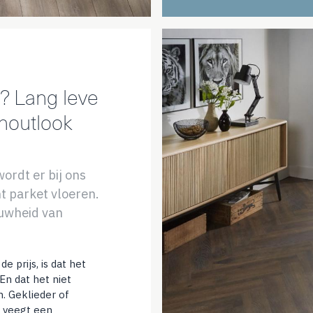
? Lang leve
houtlook
ordt er bij ons
 parket vloeren.
ouwheid van
e prijs, is dat het
En dat het niet
. Geklieder of
e veegt een