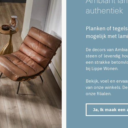
authentiek
Planken of tegels,
mogelijk met lam
De decors van Ambian
steen of levendig hou
een strakke betonvlo
bij Lippe Wonen.
Bekijk, voel en erva
van onze winkels. De 
onze filialen.
Ja, ik maak een