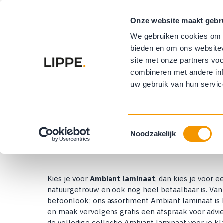
Onze website maakt gebr
Vloeren
R
We gebruiken cookies om c
bieden en om ons websitev
Buitenzonwe
site met onze partners vo
combineren met andere inf
uw gebruik van hun servic
Home
Vloeren
Laminaat
Ambiant laminaat
Ambiant lamin
Toestemmingsselectie
Noodzakelijk
Kies je voor
Ambiant laminaat
, dan kies je voor 
natuurgetrouw en ook nog heel betaalbaar is. Van 
betoonlook; ons assortiment Ambiant laminaat is h
en maak vervolgens gratis een afspraak voor advies 
de volledige collectie Ambiant laminaat voor je kl