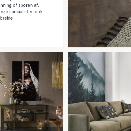
nning of sporen af.
nze specialisten ook
ebreide