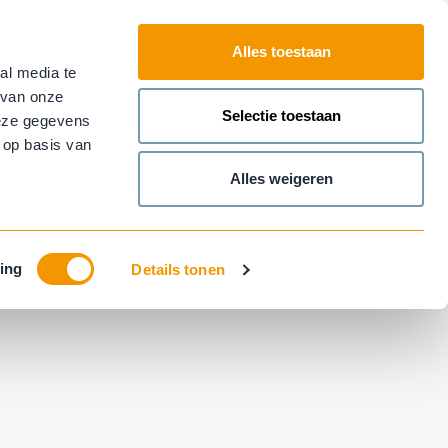
Alles toestaan
al media te
Plan nu je
afspraak!
Contact
 van onze
Main
Selectie toestaan
deze gegevens
menu
 op basis van
Alles weigeren
ing
Details tonen