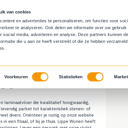
uik van cookies
aambekleding
Trapbekleding
Behang
ontent en advertenties te personaliseren, om functies voor soci
erkeer te analyseren. Ook delen we informatie over uw gebruik
ring
Horren
or social media, adverteren en analyse. Deze partners kunnen 
ormatie die u aan ze heeft verstrekt of die ze hebben verzameld
es.
aat
Voorkeuren
Statistieken
Market
een laminaatvloer die kwalitatief hoogwaardig,
levendig parket tot karakteristiek stenen- of
eel divers. Oriënteer je rustig op onze website
in een filiaal, of bij je thuis. Lippe Wonen heeft
aarliggen. Liever een gesprek met onze stylist,