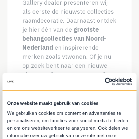
Gallery dealer presenteren wij
als eerste de nieuwste collecties
raamdecoratie. Daarnaast ontdek
je hier één van de
grootste
behangcollecties van Noord-
Nederland
en inspirerende
merken zoals vtwonen. Of je nu
op zoek bent naar een nieuwe
vloer, gordijnen, zonwering of
complete woonstoffering: onze
adviseurs begeleiden je van idee
tot perfecte montage.
Onze website maakt gebruik van cookies
We gebruiken cookies om content en advertenties te
Parkeren is gratis
en je bent
personaliseren, om functies voor social media te bieden
altijd welkom voor persoonlijk
en om ons websiteverkeer te analyseren. Ook delen we
interieuradvies
.
informatie over uw gebruik van onze site met onze