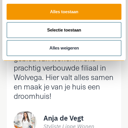
1 januari
Nieuwjaarsdag
Gesloten
2027
Alles toestaan
Selectie toestaan
Bekijk de nieuwste trends op
Alles weigeren
gebied van wonen in ons
prachtig verbouwde filiaal in
Wolvega. Hier valt alles samen
en maak je van je huis een
droomhuis!
Anja de Vegt
Styliste Lippe Wonen