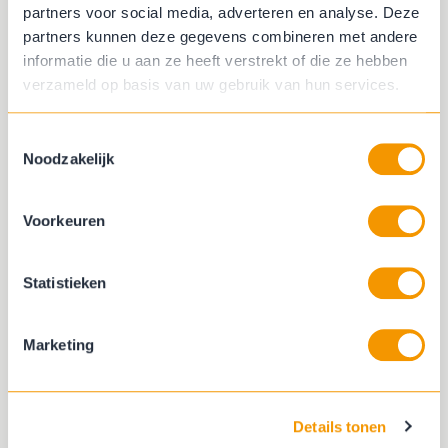
partners voor social media, adverteren en analyse. Deze
partners kunnen deze gegevens combineren met andere
informatie die u aan ze heeft verstrekt of die ze hebben
verzameld op basis van uw gebruik van hun services.
Speciale openingstijden
Toestemmingsselectie
Noodzakelijk
2026
Voorkeuren
09:30 - 18:00
Pakjesavond
5 december
uur
Statistieken
09:30 - 17:00
Kerstavond
24 december
uur
1e kerstdag
25 december
Gesloten
Marketing
10:00 - 18:00
2e kerstdag
26 december
uur
09:30 - 17:00
Details tonen
Oudejaarsdag
31 december
uur