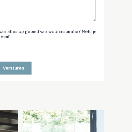
 van alles op gebied van wooninspiratie? Meld je
email!
(not
required)
Versturen