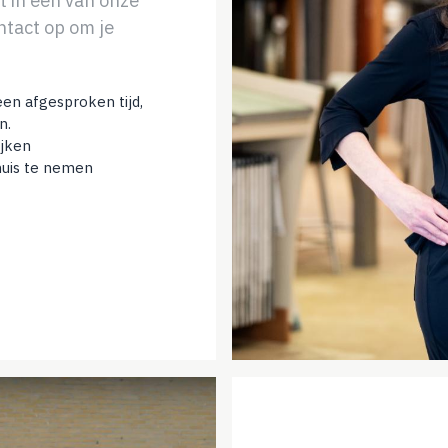
t in een van onze
tact op om je
een afgesproken tijd,
n.
ijken
huis te nemen