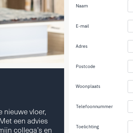
Naam
E-mail
Adres
Postcode
Woonplaats
Telefoonnummer
(not
e nieuwe vloer,
required)
Met een advies
Toelichting
mijn collega’s en