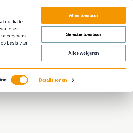
Alles toestaan
al media te
Plan nu je
afspraak!
Contact
 van onze
Main
Selectie toestaan
deze gegevens
menu
 op basis van
Alles weigeren
ing
Details tonen