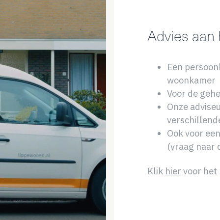
Advies aan 
Een persoonl
woonkamer
Voor de gehe
Onze adviseu
verschillen
Ook voor een
(vraag naar 
Klik
hier
voor het