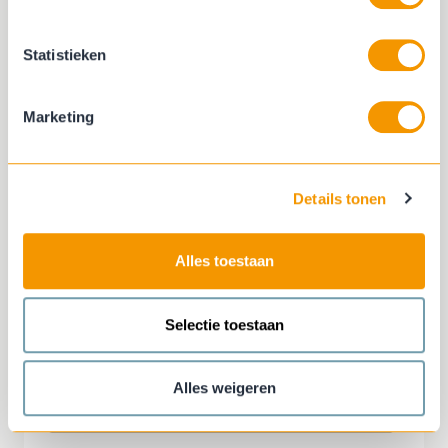
adviseur.
Statistieken
Wil je een staal aanvragen van een
favoriet product? Geef door welk staal
Marketing
je wilt ontvangen en wij sturen deze
graag naar je toe.
Details tonen
Onderwerp
Alles toestaan
Naam
Selectie toestaan
E-mail
Alles weigeren