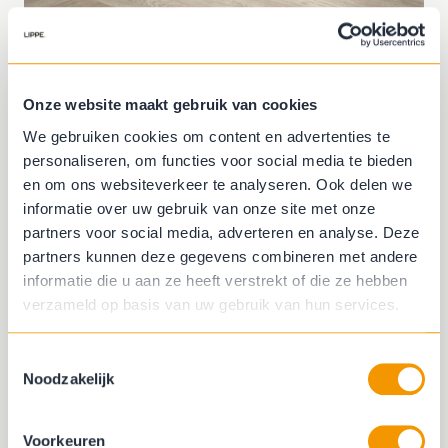
Onze website maakt gebruik van cookies
Inspirerend advies in de
We gebruiken cookies om content en advertenties te
winkel of gewoon bij jou
personaliseren, om functies voor social media te bieden
en om ons websiteverkeer te analyseren. Ook delen we
thuis!
informatie over uw gebruik van onze site met onze
partners voor social media, adverteren en analyse. Deze
partners kunnen deze gegevens combineren met andere
Het maken van een passende
informatie die u aan ze heeft verstrekt of die ze hebben
inrichting is een vak. Tijdens een
verzameld op basis van uw gebruik van hun services.
afspraak wordt de basis gelegd voor
een inrichting waar je nog jarenlang
Toestemmingsselectie
Noodzakelijk
elke dag van kunt genieten. Maak via
onderstaand formulier eenvoudig
een afspraak voor een sessie met een
Voorkeuren