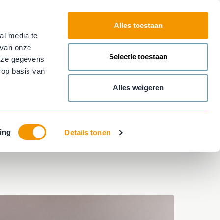
Alles toestaan
al media te
Plan nu je
afspraak!
Contact
 van onze
Main
Selectie toestaan
deze gegevens
menu
 op basis van
Alles weigeren
ing
Details tonen