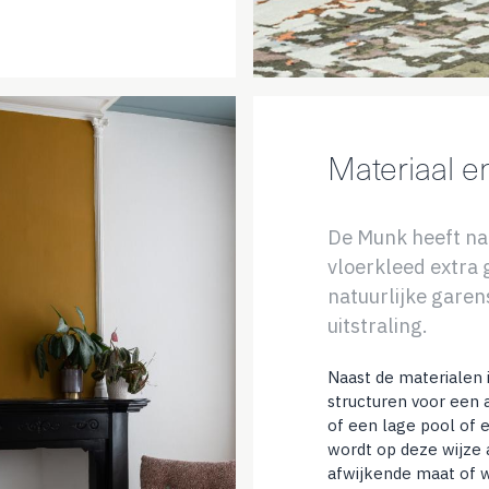
Materiaal e
De Munk heeft naas
vloerkleed extra 
natuurlijke garen
uitstraling.
Naast de materialen i
structuren voor een 
of een lage pool of 
wordt op deze wijze a
afwijkende maat of 