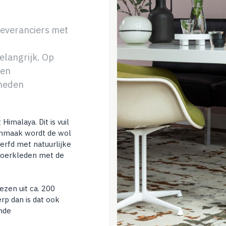
leveranciers met
langrijk. Op
 en
heden
Himalaya. Dit is vuil
onmaak wordt de wol
rfd met natuurlijke
loerkleden met de
ezen uit ca. 200
rp dan is dat ook
ende