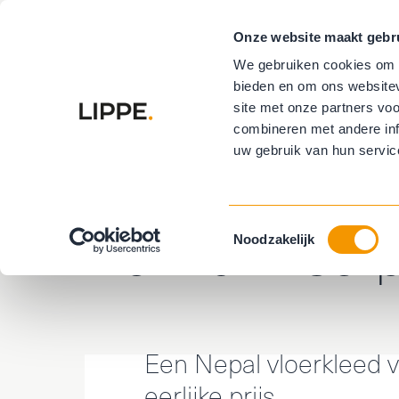
Onze website maakt gebr
Vloeren
R
We gebruiken cookies om c
bieden en om ons websitev
Buitenzonwe
site met onze partners vo
combineren met andere inf
uw gebruik van hun servic
Home
Vloeren
Vloerkleden
De Munk Carpets
De Munk Carp
Toestemmingsselectie
Noodzakelijk
Een Nepal vloerkleed 
eerlijke prijs