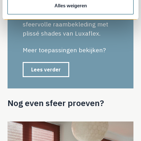
dakraam, schuine raam of ronde
Alles weigeren
raam wordt voorzien van een
sfeervolle raambekleding met
plissé shades van Luxaflex.
Meer toepassingen bekijken?
Lees verder
Nog even sfeer proeven?