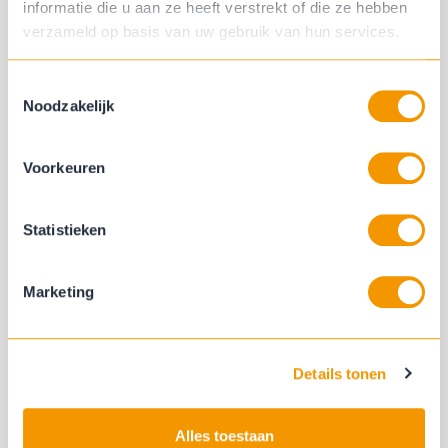
Veel privacy
informatie die u aan ze heeft verstrekt of die ze hebben
verzameld op basis van uw gebruik van hun services.
Toestemmingsselectie
Noodzakelijk
Voorkeuren
Statistieken
Marketing
Details tonen
Artelux
Alles toestaan