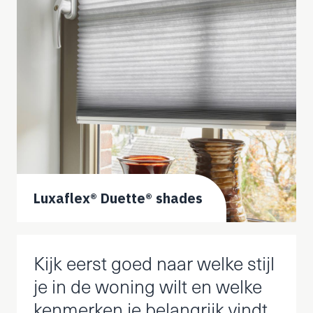
Luxaflex® Duette® shades
Testimonial
Kijk eerst goed naar welke stijl
je in de woning wilt en welke
Anja
kenmerken je belangrijk vindt
de