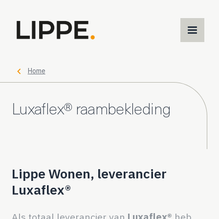
M
m
Home
Luxaflex® raambekleding
Lippe Wonen, leverancier
Luxaflex®
Als totaal leverancier van
Luxaflex®
heb